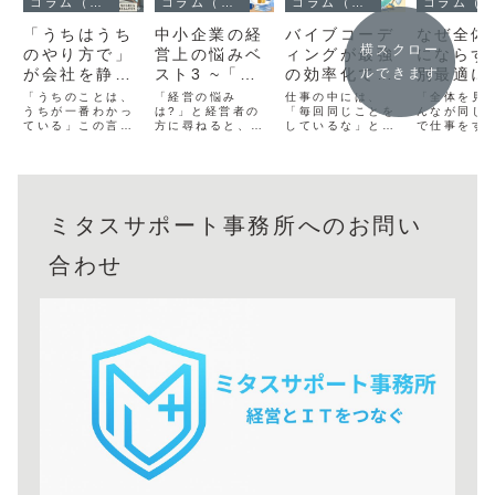
コラム（ブログ）
コラム（ブログ）
コラム（ブログ）
コラム（ブログ）
「うちはうち
中小企業の経
バイブコーデ
なぜ全体
横スクロー
のやり方で」
営上の悩みベ
ィングが最強
にならず
が会社を静か
スト3 ~「う
の効率化であ
別最適に
ルできます
に蝕む ――
ちだけじゃな
る理由
のか― 
「うちのことは、
「経営の悩み
仕事の中には、
「全体を見
外部を排除す
うちが一番わかっ
かったのか」
は?」と経営者の
「毎回同じことを
追いつか
んなが同じ
ている」この言
方に尋ねると、た
しているな」と感
で仕事をす
る組織が衰退
と思えたら、
現場で起
葉、経営者なら一
いてい少し困った
じる作業や、「た
まくいくは
する理由
それが解決の
いること
度は口にしたこと
顔をされます。悩
まにしかやらない
れは、とて
があるのではない
みがないからでは
けれど、やたらと
い考え方で
第一歩です~
でしょうか。実
ありません。多す
手間がかかる作
際、多くの
際、その通りだと
ぎて、どれから話
業」があります。
組織が「全
思います。自社の
せばいいのか分か
こうした作業を効
適」を目指
ミタスサポート事務所へのお問い
歴史、社員の顔ぶ
らないからです。
率化したいと思っ
ルールやツ
れ、お客様との関
売上、人材、お
ても、「難しそ
整えようと
係――それを一番
金、取引先、家
う」「失敗したら
ます。それ
合わせ
よく知っているの
族、自分の健
困る」と感じて、
かわらず、
は、間違いなく中
康……。経営者の
なかなか踏み出せ
は公式では
にいる人たちで
頭の中は、営業中
ない方も多いので
り方、いわ
す。た...
のファミレス...
はない...
「裏...