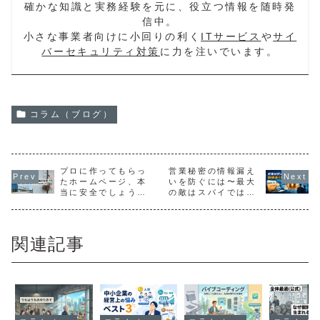
確かな知識と実務経験を元に、役立つ情報を随時発
信中。
小さな事業者向けに小回りの利く
ITサービス
や
サイ
バーセキュリティ対策
に力を注いでいます。
コラム（ブログ）
プロに作ってもらっ
営業秘密の情報漏え
たホームページ、本
いを防ぐには〜最大
当に安全でしょう
の敵はスパイではな
か？
く「うっかり」かも
しれません〜
関連記事