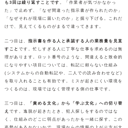
も3回は繰り返すことです
。「作業者が気づかなかっ
た」で止めず、「なぜ間違った指示書が作られたのか」
「なぜそれが現場に届いたのか」と掘り下げる。これだ
けで、見えてくるものがまるで違ってきます。
二つ目は、
指示書を作る人と承認する人の業務量を見直
すこと
です。忙しすぎる人に丁寧な仕事を求めるのは無
理があります。ロット番号のような、間違えると致命的
になりやすい項目については、転記に頼らない仕組み
(システムからの自動転記や、二人での読み合わせなど)
を取り入れることも有効です。ミスが起きにくい環境を
つくるのは、現場ではなく管理する側の仕事です。
三つ目は、
「責める文化」から「学ぶ文化」への切り替
え
です。逸脱が起きたとき、犯人探しをするのではな
く、仕組みのどこに弱点があったかを一緒に探す。この
姿勢があるかないかで、現場からの情報の上がり方が大