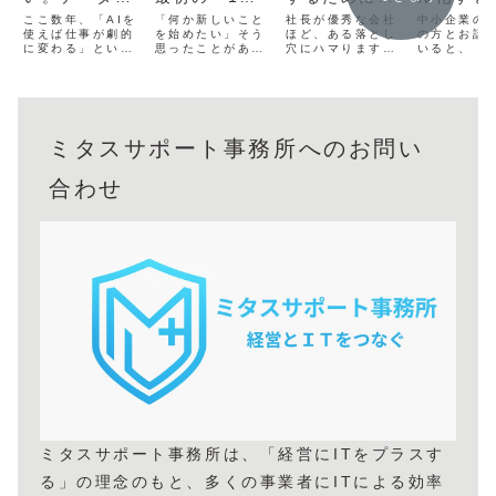
ある。
目のフォロワ
うこと
生成AI
ここ数年、「AIを
「何か新しいこと
社長が優秀な会社
中小企業の
使えば仕事が劇的
ー」がすべて
を始めたい」そう
ほど、ある落とし
る、中小
の方とお話
に変わる」という
思ったことがある
穴にハマります。
いると、「
を変える
のIT化
言葉を、あちこち
方は、きっと多い
それは、「社長が
業務に合う
で耳にするように
のではないでしょ
決めて、社員はそ
ムが見つか
なりました。実
うか。新しい事
の通りに動く」会
い」という
際、新しいツール
業、新しい趣味、
社になってしまう
をよく伺い
が次々と登場し、
新しい習慣、新し
ことです。「え、
市販のソフ
「これを導入すれ
いプロジェクト
それの何がダメな
してみたも
ミタスサポート事務所へのお問い
ば一気に効率化で
──。頭の中ではワ
の？」と思った
機能が多す
きる」という期待
クワクするアイデ
方、少し注意が必
いこなせな
が高まっていま
アが浮かんでいる
要かもしれませ
た。クラウ
合わせ
す。ところが、い
のに、なぜか一歩
ん。一見、ムダが
ビスを契約
ざ最新のAIツール
を踏み出せない。
なく効率的な組織
たが、自社
を導入してみた
あるいは、踏み出
に見えますが、実
とは微妙に
も...
し...
はこ...
わな...
ミタスサポート事務所は、「経営にITをプラスす
る」の理念のもと、多くの事業者にITによる効率