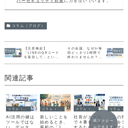
バーセキュリティ対策
に力を注いでいます。
コラム（ブログ）
【注意喚起】
その会議、なぜか毎
「LINEのQRコード
回ピッタリ1時間で
を返信して」という
終わりませんか？〜
メールが急増中で
パーキンソンの法則
す。
と「短く設定する」
という発想〜
関連記事
コラム（ブログ）
コラム（ブログ）
コラム（ブログ）
コラム（ブログ）
AI活用の鍵は
新しいことを
社長がエース
「この部
横スクロー
ツールではな
始めるとき、
で４番を脱却
け」をデ
い。データで
最初の「1人
するために行
ル化する
ルできます